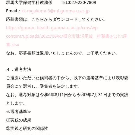
群馬大学保健学科教務係 TEL:027-220-7809
Email：
kk-mgakumu3@ml.gunma-u.ac.jp
応募書類は、こちらからダウンロードしてください。
https://gununi.health.gunma-u.ac.jp/cms/wp-
content/uploads/2025/08/R7研究実践活用賞 推薦書および調
書.xlsx
なお、応募書類は返却いたしませんので、ご了承ください。
４．選考方法
ご推薦いただいた候補者の中から、以下の選考基準により表彰委
員会にて選考し、受賞者を決定します。
なお、選考対象は令和6年8月1日から令和7年7月31日までの実践
とします。
≪選考基準≫
①実践の成果
②実践と研究の関係性