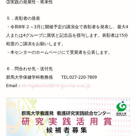
③実践の発展性・将来性
５．表彰者の発表
・令和8年２～3月に開催予定の講演会で表彰者を発表し、最大4
人または4グループに賞状と記念品を授与します。表彰者は15分
程度のご講演をお願いします。
・本センターのホームページにて受賞者を公表します。
６．問合わせ先・送付先
群馬大学保健学科教務係 TEL:027-220-7809
Email：
kk-mgakumu3@ml.gunma-u.ac.jp